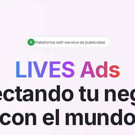
Plataforma self-service de publicidad
bolt
LIVES Ads
ctando tu ne
con el mund