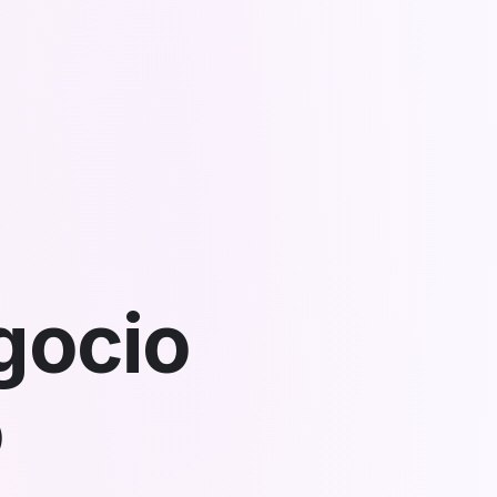
gocio
o