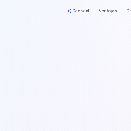
Connect
Ventajas
C
auto_awesome