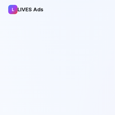
LIVES Ads
L