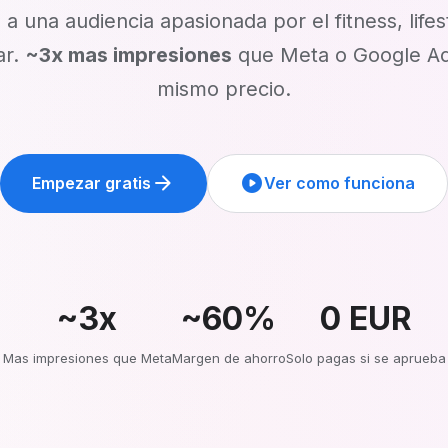
 a una audiencia apasionada por el fitness, lifes
ar.
~3x mas impresiones
que Meta o Google Ad
mismo precio.
arrow_forward
play_circle
Empezar gratis
Ver como funciona
~3x
~60%
0 EUR
Mas impresiones que Meta
Margen de ahorro
Solo pagas si se aprueba